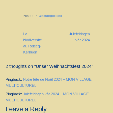
.
Posted in
Uncategorised
Post
La
Julefeiringen
navigation
biodiversité
vår 2024
au Relecq-
Kerhuon
2 thoughts on “
Unser Weihnachtsfest 2024
”
Pingback:
Notre fête de Noël 2024 – MON VILLAGE
MULTICULTUREL
Pingback:
Julefeiringen vår 2024 – MON VILLAGE
MULTICULTUREL
Leave a Reply