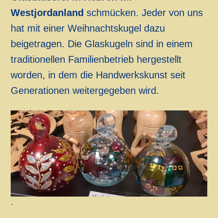
Westjordanland
schmücken. Jeder von uns
hat mit einer Weihnachtskugel dazu
beigetragen. Die Glaskugeln sind in einem
traditionellen Familienbetrieb hergestellt
worden, in dem die Handwerkskunst seit
Generationen weitergegeben wird.
.