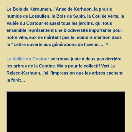
Le Bois de Kéroumen, l’Anse de Kerhuon, la prairie
humide de Lossulien, le Bois de Sapin, la Coulée Verte, la
Vallée du Costour et aussi tous les jardins, qui tous
ensemble représentent une biodiversité importante pour
notre ville, eux ne méritent pas la moindre mention dans
la “Lettre ouverte aux générations de l’avenir…”?
La Vallée du Costour
se trouve juste à deux pas derrière
les arbres de la Cantine
.
Mais pour le collectif Vert Le
Relecq-Kerhuon, j’ai l’impression que les arbres cachent
la forêt…