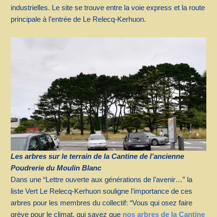
industrielles. Le site se trouve entre la voie express et la route
principale à l’entrée de Le Relecq-Kerhuon.
Les arbres sur le terrain de la Cantine de l’ancienne
Poudrerie du Moulin Blanc
Dans une “Lettre ouverte aux générations de l’avenir…” la
liste Vert Le Relecq-Kerhuon souligne l’importance de ces
arbres pour les membres du collectif: “Vous qui osez faire
grève pour le climat, qui savez que
nos arbres de la Cantine