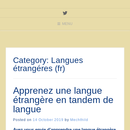
MENU
Category:
Langues
étrangéres (fr)
Apprenez une langue
étrangère en tandem de
langue
Posted on
14 October 2019
by
Mechthild
Avez vous envie d’apprendre une langue étrangère