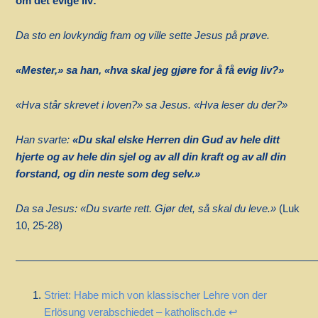
om det evige liv:
Da sto en lovkyndig fram og ville sette Jesus på prøve.
«Mester,» sa han, «hva skal jeg gjøre for å få evig liv?»
«Hva står skrevet i loven?» sa Jesus. «Hva leser du der?»
Han svarte:
«Du skal elske Herren din Gud av hele ditt
hjerte og av hele din sjel og av all din kraft og av all din
forstand, og din neste som deg selv.»
Da sa Jesus: «Du svarte rett. Gjør det, så skal du leve.»
(Luk
10, 25-28)
————————————————————————————
Striet: Habe mich von klassischer Lehre von der
Erlösung verabschiedet – katholisch.de
↩︎