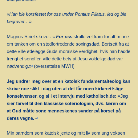
«Han ble korsfestet for oss under Pontius Pilatus, led og ble
begravet…».
Magnus Striet skriver: «
For oss
skulle vel fram for alt minne
om tanken om en stedfortredende soningsdød. Bortsett fra at
dette ville ødelegge Guds moralske verdighet, hvis han hadde
trengt et sonoffer, ville dette bety at Jesu voldelige død var
nødvendig.»
(oversettelse MWH)
3
Jeg undrer meg over at en katolsk fundamentalteolog kan
skrive noe slikt i dag uten at det får noen kirkerettslige
konsekvenser, og si i et intervju med katholisch.de: «Jeg
sier farvel til den klassiske soteriologien, dvs. læren om
at Gud måtte sone menneskenes synder på korset på
deres vegne.»
4
Min barndom som katolsk jente og mitt liv som ung voksen