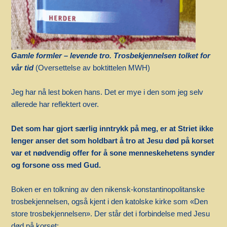
Gamle formler – levende tro. Trosbekjennelsen tolket for
vår tid
(Oversettelse av boktittelen MWH)
Jeg har nå lest boken hans. Det er mye i den som jeg selv
allerede har reflektert over.
Det som har gjort særlig inntrykk på meg, er at Striet ikke
lenger anser det som holdbart å tro at Jesu død på korset
var et nødvendig offer for å sone menneskehetens synder
og forsone oss med Gud.
Boken er en tolkning av den nikensk-konstantinopolitanske
trosbekjennelsen, også kjent i den katolske kirke som «Den
store trosbekjennelsen». Der står det i forbindelse med Jesu
død på korset: