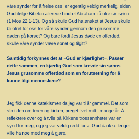
våre synder for å frelse oss, er egentlig veldig merkelig, siden
Gud ifølge Bibelen allerede hindret Abraham i å ofre sin sønn
(1 Mos 22,1-13). Og så skulle Gud ha ønsket at Jesus skulle
bli ofret for oss for våre synder gjennom den grusomme
døden på korset? Og bare fordi Jesus døde en offerdød,
skulle våre synder være sonet og tilgitt?
Samtidig forkynnes det at «Gud er kjærlighet». Passer
dette sammen, en kjærlig Gud som krevde sin sønns
Jesus grusomme offerdød som en forutsetning for å
kunne tilgi menneskene?
Jeg fikk denne katekismen da jeg var ti år gammel. Det som
sto i den om troen og kirken, preget livet mitt i mange år. Å
reflektere over og å tvile på Kirkens trossannheter var en
synd for meg, og jeg var veldig redd for at Gud da ikke lenger
ville ha noe med meg å gjøre.