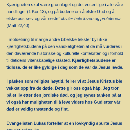
Kjærligheten skal være grunnlaget og det vesentlige i alle våre
handlinger (1 Kor 13), og på budene om å elske Gud og å
elske oss selv og vår neste
«hviler hele loven og profetene»
.
7
(Matt 22,40)
I motsetning til mange andre bibelske tekster byr ikke
kjærlighetsbudene på den vanskeligheten at de må vurderes i
den daværende historiske og kulturelle konteksten og i forhold
til datidens vitenskapelige ståsted.
Kjærlighetsbudene er
tidløse, de er like gyldige i dag som de var da Jesus levde.
I påsken som religiøs høytid, feirer vi at Jesus Kristus ble
vekket opp fra de døde. Dette gir oss også håp. Jeg tror
på et liv etter den jordiske død, og jeg synes tanken på at
vi også har muligheten til å leve videre hos Gud etter vår
død er veldig trøstende og fint.
Evangelisten Lukas forteller at en lovkyndig spurte Jesus