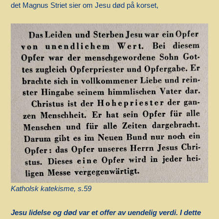
det Magnus Striet sier om Jesu død på korset,
Kathols
k
k
atekism
e
, s.
59
Jesu lidelse og død var et offer av uendelig verdi. I dette