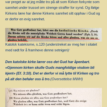
var preget av at jeg måtte tro på alt som Kirken forkynte som
sannhet under trussel om strenge straffer for synd. Og ifølge
Kirkens lære har denne Kirkens sannhet sitt opphav i Gud og
er derfor en evig sannhet.
Katolsk katekisme, s.120 (understreket av meg her i sitatet
med rødt for å framheve denne setnigen)
5
Den katolske kirke lærer oss det Gud har åpenbart.
«Gjennom kirken skulle Guds mangfoldige visdom bli
kjent» (Ef. 3:10). Det er derfor vi må lytte til Kirken og tro
på alt den befaler oss å tro
.(Oversettelse MWH)