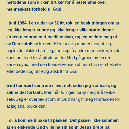
metodene som kirken bruker for å bestemme over
menneskers forhold til Gud.
I juni 1984, i en alder av 32 år, tok jeg beslutningen om at
jeg ikke lenger kunne og ikke lenger ville støtte denne
kirken gjennom mitt medlemskap, og jeg meldte meg ut
av Den katolske kirken.
Et vesentlig moment var at jeg
opplevde at ikke bare jeg, men også andre mennesker, levde i
konstant frykt for å bli utstøtt fra Gud på grunn av en eller
annen synd, med den konsekvensen at man havner i helvete
etter døden og blir evig adskilt fra Gud.
Gud har vært sentrum i livet mitt siden jeg var barn, og
slik er det fortsatt.
Men nå får ingen forby meg til å tenke
selv. Jeg er overbevist om at Gud har gitt meg forstanden for
at jeg skal bruke den.
For å komme tilbake til påsken. Det passer ikke sammen
at en elskende Gud ville ha sin sønn Jesus drept på