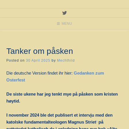
MENU
Tanker om påsken
Posted on
30 April 2025
by
Mechthild
Die deutsche Version findet ihr hier:
Gedanken zum
Osterfest
De siste ukene har jeg tenkt mye på påsken som kristen
høytid.
I november 2024 ble det publisert et intervju med den
katolske fundamentalteologen Magnus Striet
på
1
nettstedet katholisch.de i anledning hans nye bok «Alte