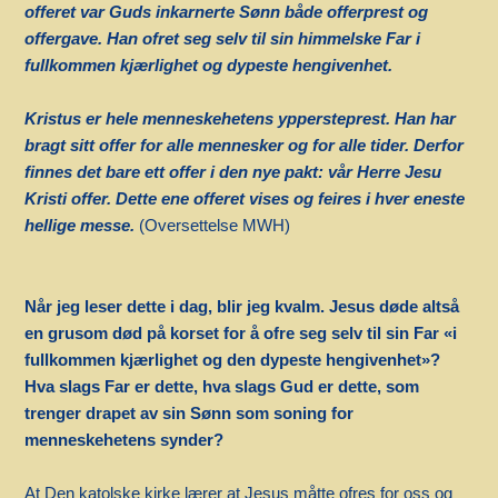
offeret var Guds inkarnerte Sønn både offerprest og
offergave. Han ofret seg selv til sin himmelske Far i
fullkommen kjærlighet og dypeste hengivenhet.
Kristus er hele menneskehetens yppersteprest. Han har
bragt sitt offer for alle mennesker og for alle tider. Derfor
finnes det bare ett offer i den nye pakt: vår Herre Jesu
Kristi offer. Dette ene offeret vises og feires i hver eneste
hellige messe.
(Oversettelse MWH)
Når jeg leser dette i dag, blir jeg kvalm. Jesus døde altså
en grusom død på korset for å ofre seg selv til sin Far «i
fullkommen kjærlighet og den dypeste hengivenhet»?
Hva slags Far er dette, hva slags Gud er dette, som
trenger drapet av sin Sønn som soning for
menneskehetens synder?
At Den katolske kirke lærer at Jesus måtte ofres for oss og